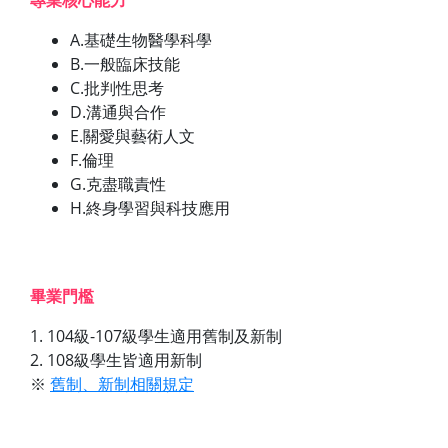
A.基礎生物醫學科學
B.一般臨床技能
C.批判性思考
D.溝通與合作
E.關愛與藝術人文
F.倫理
G.克盡職責性
H.終身學習與科技應用
畢業門檻
1. 104級-107級學生適用舊制及新制
2. 108級學生皆適用新制
※
舊制、新制相關規定