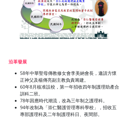
沿革發展
58年中華聖母傳教修女會李美納會長，邀請方懷
正神父及楊傳亮副主教負責籌建。
60年8月核准設校，第一年招收四年制護理助產合
訓科二班。
78年因應時代潮流，改為三年制之護理科。
94年改制為「崇仁醫護管理專科學校」，招收五
專部護理科及二年制護理科日、夜間部。