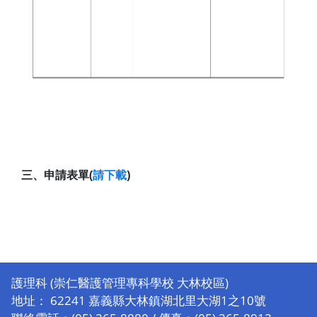
三、申請表單(
請下載
)
護理科 (崇仁醫護管理專科學校 大林校區)
地址： 62241 嘉義縣大林鎮湖北里大湖1之10號