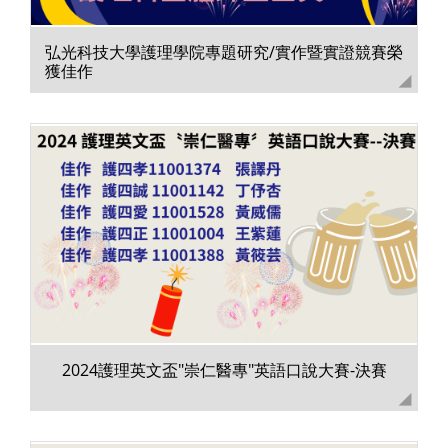
弘光科技大學護理學院專題研究/實作暨實證競賽榮
獲佳作
2024護理英文盃"崇仁醫專"英語口說大賽-決賽