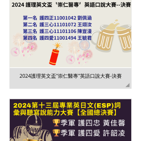
2024護理英文盃"崇仁醫專"英語口說大賽-決賽