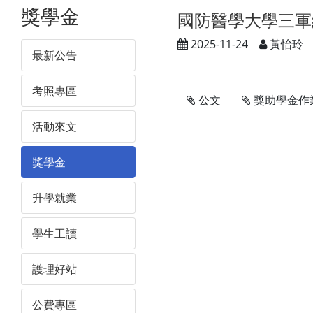
獎學金
國防醫學大學三軍
2025-11-24
黃怡玲
最新公告
考照專區
公文
獎助學金作
活動來文
獎學金
升學就業
學生工讀
護理好站
公費專區