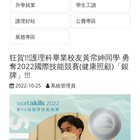
升學就業
學生工讀
護理好站
公費專區
展翅專區
狂賀!!!護理科畢業校友黃帟紳同學 勇
奪2022國際技能競賽(健康照顧)「銀
牌」!!!
2022-10-25
系統管理員